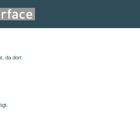
t
, da dort
igt.